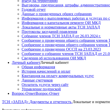
Въезд на территорию
Выговоры, предписания, штрафы, административно
Годовой отчет
Данные о проведенных общих собраниях
Информация о выполняемых работах и услугах по 
Информация о капитальном ремонте ОИ МКД
Локальные и нормативные акты ТСН ЗАПАД
Протоколы заседаний правления
Собрание членов ТСН ЗАПАД от 26.03.2024 г.
Сообщение о проведении общего собрания членов Т
Сообщение о проведении общего собрания членов Т
Сообщение о проведении ОССП на 23.03.2023
Сообщение о собрании членов ТСН ЗАПАД от 21.03
Сведения об использовании ОИ МКД
Личный кабинет
Личный кабинет
Общая информация
История начислений и оплат
Квитанция на оплату коммунальных услуг
Данные счетчиков
Оплатить услуги через сайт
Управление подпиской
Вопрос-Ответ
Вопрос-Ответ
ТСН «ЗАПАД»
Документы и отчетность
Локальные и нормат