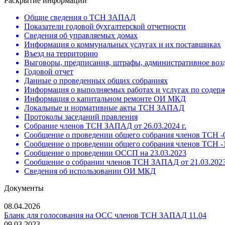
Раскрытие информации
Общие сведения о ТСН ЗАПАД
Показатели годовой бухгалтерской отчетности
Сведения об управляемых домах
Информация о коммунальных услугах и их поставщиках
Въезд на территорию
Выговоры, предписания, штрафы, административное воз
Годовой отчет
Данные о проведенных общих собраниях
Информация о выполняемых работах и услугах по содер
Информация о капитальном ремонте ОИ МКД
Локальные и нормативные акты ТСН ЗАПАД
Протоколы заседаний правления
Собрание членов ТСН ЗАПАД от 26.03.2024 г.
Сообщение о проведении общего собрания членов ТСН -0
Сообщение о проведении общего собрания членов ТСН -1
Сообщение о проведении ОССП на 23.03.2023
Сообщение о собрании членов ТСН ЗАПАД от 21.03.2023
Сведения об использовании ОИ МКД
Документы
08.04.2026
Бланк для голосования на ОСС членов ТСН ЗАПАД 11.04
09.03.2023