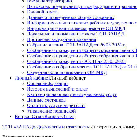
Въезд на территорию
Выговоры, предписания, штрафы, административно
Годовой отчет
Данные о проведенных общих собраниях
Информация о выполняемых работах и услугах по 
Информация о капитальном ремонте ОИ МКД
Локальные и нормативные акты ТСН ЗАПАД
Протоколы заседаний правления
Собрание членов ТСН ЗАПАД от 26.03.2024 г.
Сообщение о проведении общего собрания членов Т
Сообщение о проведении общего собрания членов Т
Сообщение о проведении ОССП на 23.03.2023
Сообщение о собрании членов ТСН ЗАПАД от 21.03
Сведения об использовании ОИ МКД
Личный кабинет
Личный кабинет
Общая информация
История начислений и оплат
Квитанция на оплату коммунальных услуг
Данные счетчиков
Оплатить услуги через сайт
Управление подпиской
Вопрос-Ответ
Вопрос-Ответ
ТСН «ЗАПАД»
Документы и отчетность
Информация о коммун