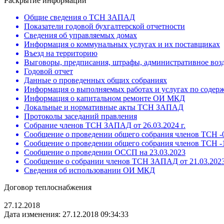
Раскрытие информации
Общие сведения о ТСН ЗАПАД
Показатели годовой бухгалтерской отчетности
Сведения об управляемых домах
Информация о коммунальных услугах и их поставщиках
Въезд на территорию
Выговоры, предписания, штрафы, административное воз
Годовой отчет
Данные о проведенных общих собраниях
Информация о выполняемых работах и услугах по содер
Информация о капитальном ремонте ОИ МКД
Локальные и нормативные акты ТСН ЗАПАД
Протоколы заседаний правления
Собрание членов ТСН ЗАПАД от 26.03.2024 г.
Сообщение о проведении общего собрания членов ТСН -0
Сообщение о проведении общего собрания членов ТСН -1
Сообщение о проведении ОССП на 23.03.2023
Сообщение о собрании членов ТСН ЗАПАД от 21.03.2023
Сведения об использовании ОИ МКД
Договор теплоснабжения
27.12.2018
Дата изменения: 27.12.2018 09:34:33